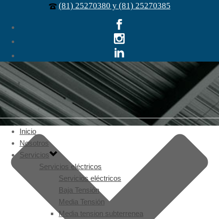
(81) 25270380 y (81) 25270385
Inicio
Nosotros
Servicios
Servicios eléctricos
Servicios eléctricos
Baja Tensión
Media Tensión
Media tension subterrenea