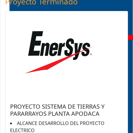
Proyecto Terminado
uptown cumbres
enersys
express air
famsa
fraterna
PROYECTO SISTEMA DE TIERRAS Y
PARARRAYOS PLANTA APODACA
casa castelo
ALCANCE DESARROLLO DEL PROYECTO
ELECTRICO