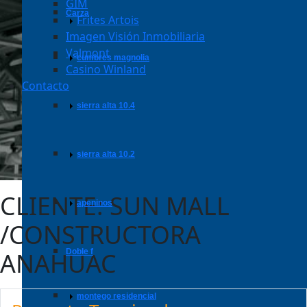
GIM
carza
Frites Artois
Imagen Visión Inmobiliaria
Valmont
cumbres magnolia
Casino Winland
Contacto
sierra alta 10.4
sierra alta 10.2
CLIENTE: SUN MALL
apeninos
/CONSTRUCTORA
doble f
ANAHUAC
montego residencial