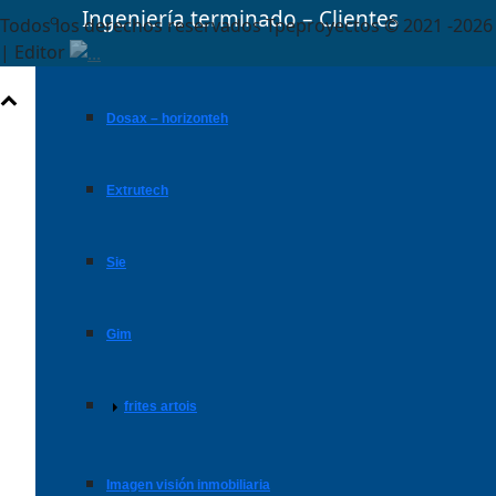
Ingeniería terminado – Clientes
Todos los derechos reservados Tpeproyectos © 2021 -2026
| Editor
dosax – horizonteh
extrutech
sie
gim
frites artois
imagen visión inmobiliaria