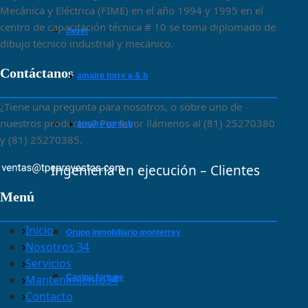
Mecánica y Eléctrica (FIME) en el año 1994 y 1995 en el
centro de capacitación técnica # 10 se toma diplomado de
javer
dibujo técnico industrial y mecánico.
Contáctanos
amaire torre a & b
¿Tiene una pregunta para nosotros, o sobre uno de
nuestros productos? Por favor llámenos al (81) 25270380
amaire torre b
y (81) 25270385.
Ingeniería en ejecución – Clientes
Menú
Inicio
grupo inmobiliario monterrey
Nosotros 34
Servicios
Mantenimiento34
casino fortune
Contacto