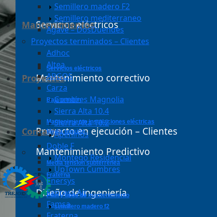
Semillero madero F2
Semillero mediterraneo
Servicios eléctricos
Mantenimientos
Agave – DosDuendes
Proyectos terminados – Clientes
Adhoc
Altea
servicios eléctricos
ARGOS
Mantenimiento correctivo
Proyectos
Carza
Cumbres Magnolia
baja tensión
Sierra Alta 10.4
Sierra Alta 10.2
mantenimiento instalaciones eléctricas
Proyecto en ejecución – Clientes
Contacto
media tensión
Apeninos
Doble F
Mantenimiento Predictivo
Montego Residencial
media tension subterrenea
UpTown Cumbres
fraterna
Enersys
Diseño de ingeniería
Express Air
plan y tipos de mantenimiento
Famsa
semillero madero f2
Fraterna