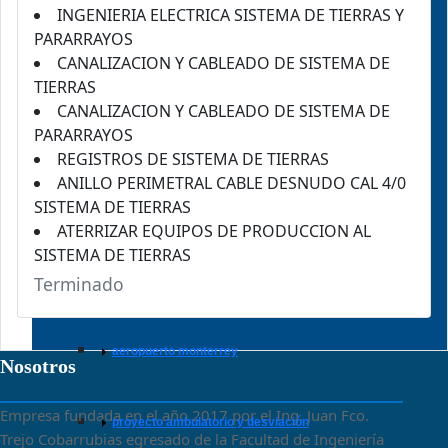
torre verde
INGENIERIA ELECTRICA SISTEMA DE TIERRAS Y
PARARRAYOS
CANALIZACION Y CABLEADO DE SISTEMA DE
gim
TIERRAS
CANALIZACION Y CABLEADO DE SISTEMA DE
PARARRAYOS
frites artois
REGISTROS DE SISTEMA DE TIERRAS
ANILLO PERIMETRAL CABLE DESNUDO CAL 4/0
SISTEMA DE TIERRAS
grupo inmobiliario monterrey
ATERRIZAR EQUIPOS DE PRODUCCION AL
SISTEMA DE TIERRAS
Terminado
ica
aeropuerto monterrey
Nosotros
Empresa fundada en el año 2017 por el Ing. Juan Fco.
proyecto ambulatorio y desviación
Trejo Cobarrubias egresado de la Facultad de Ingeniería