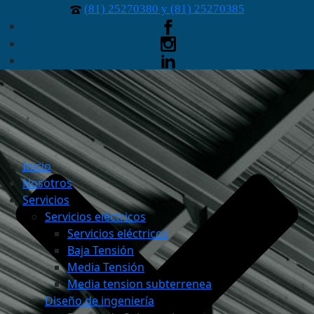
(81) 25270380 y (81) 25270385
Inicio
Nosotros
Servicios
Servicios eléctricos
Servicios eléctricos
Baja Tensión
Media Tensión
Media tension subterrenea
Diseño de ingeniería