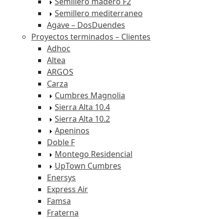
Semillero madero F2
Semillero mediterraneo
Agave – DosDuendes
Proyectos terminados – Clientes
Adhoc
Altea
ARGOS
Carza
Cumbres Magnolia
Sierra Alta 10.4
Sierra Alta 10.2
Apeninos
Doble F
Montego Residencial
UpTown Cumbres
Enersys
Express Air
Famsa
Fraterna